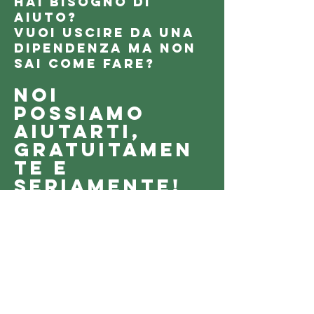
Hai bisogno di
aiuto?
Vuoi uscire da una
dipendenza ma non
sai come fare?
Noi
possiamo
aiutarti,
gratuitamen
te e
seriamente!
Contattaci, ci conosceremo,
pianificheremo bene il percorso da
fare per riconquistare la tua
libertà, ma soprattutto non sarai