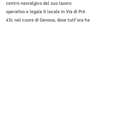
centro nevralgico del suo lavoro
operativo e legale il locale in Via di Prè
43r, nel cuore di Genova, dove tutt’ora ha
sede.
RESTA IN CONTATTO
VeriAmici Teen Challenge
ODV
CF
95063210108