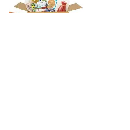
11 Emergenza Freddo
Unità di strada ed ausilio ai senza tetto.
Durante il periodo invernale, diverse
squadre di volontari escono di notte in
giro per la città, per cercare di dare
assistenza e ristoro ai senza tetto che
dormono per strada. Il servizio, iniziato
nel 2017, è maturato grazie al lavoro
costante di tutti i volontari che si
alternano. Vengono distribuite coperte,