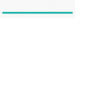
negozi di
genova
Alcuni negozi di generi alimentari della
città ci mettono a disposizione le loro
eccedenze di fine giornata: prodotti
farinacei ed ortofrutta in particolare. È
anche grazie a queste sensibilità che le
eccedenze alimentari vanno a sfamare
persone bisognose anziché diventare
rifiuti.
ricibo