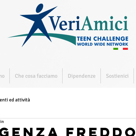
mo
Che cosa facciamo
Dipendenze
Sostienici
enti ed attività
min
genza fredd