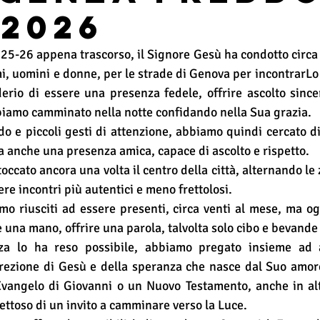
-2026
25-26 appena trascorso, il Signore Gesù ha condotto circa 3
i, uomini e donne, per le strade di Genova per incontrarLo i
derio di essere una presenza fedele, offrire ascolto since
bbiamo camminato nella notte confidando nella Sua grazia.
do e piccoli gesti di attenzione, abbiamo quindi cercato di 
a anche una presenza amica, capace di ascolto e rispetto.
toccato ancora una volta il centro della città, alternando le 
re incontri più autentici e meno frettolosi.
amo riusciti ad essere presenti, circa venti al mese, ma ogn
 una mano, offrire una parola, talvolta solo cibo e bevande
za lo ha reso possibile, abbiamo pregato insieme ad a
ezione di Gesù e della speranza che nasce dal Suo amore.
angelo di Giovanni o un Nuovo Testamento, anche in alt
ettoso di un invito a camminare verso la Luce.